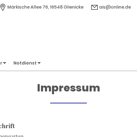
Märkische Allee 76, 16548 Glienicke
ais@online.de
er
Notdienst
Impressum
hrift
nengarten