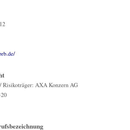
 12
brb.de/
ht
t / Risikoträger: AXA Konzern AG
-20
rufsbezeichnung