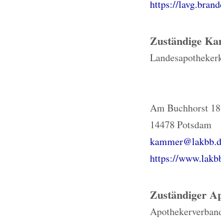
https://lavg.bran
Zuständige K
Landesapotheker
Am Buchhorst 18
14478 Potsdam
kammer@lakbb.d
https://www.lakbb
Zuständiger A
Apothekerverband