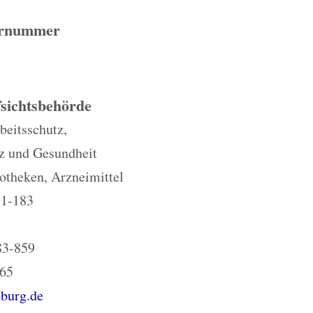
ernummer
sichtsbehörde
beitsschutz,
z und Gesundheit
otheken, Arzneimittel
81-183
83-859
865
burg.de