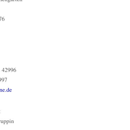
76
) 42996
997
ne.de
t
ruppin