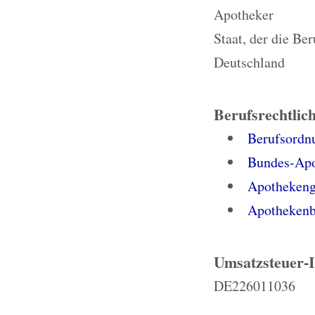
Apotheker
Staat, der die Be
Deutschland
Berufsrechtlic
Berufsordn
Bundes-Ap
Apothekeng
Apothekenb
Umsatzsteuer-
DE226011036